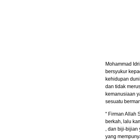
Mohammad Idri
bersyukur kep
kehidupan duni
dan tidak meru
kemanusiaan ya
sesuatu berman
“ Firman Allah 
berkah, lalu k
, dan biji-biji
yang mempunyai