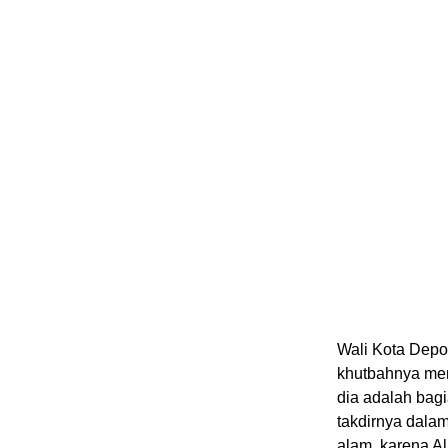
Wali Kota Depo
khutbahnya me
dia adalah bag
takdirnya dala
alam, karena A