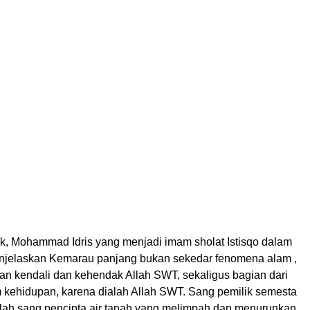
k, Mohammad Idris yang menjadi imam sholat Istisqo dalam
njelaskan Kemarau panjang bukan sekedar fenomena alam ,
ian kendali dan kehendak Allah SWT, sekaligus bagian dari
m kehidupan, karena dialah Allah SWT. Sang pemilik semesta
llah sang pencipta air tanah yang melimpah dan menurunkan