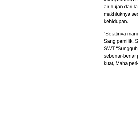
air hujan dari
makhluknya sec
kehidupan.
“Sejatinya man
Sang pemilik, S
SWT “Sungguh 
sebenar-benar 
kuat, Maha per