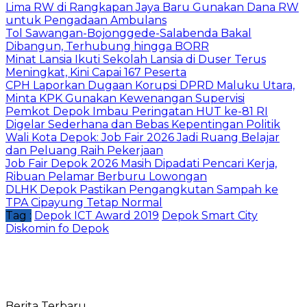
Lima RW di Rangkapan Jaya Baru Gunakan Dana RW
untuk Pengadaan Ambulans
Tol Sawangan-Bojonggede-Salabenda Bakal
Dibangun, Terhubung hingga BORR
Minat Lansia Ikuti Sekolah Lansia di Duser Terus
Meningkat, Kini Capai 167 Peserta
CPH Laporkan Dugaan Korupsi DPRD Maluku Utara,
Minta KPK Gunakan Kewenangan Supervisi
Pemkot Depok Imbau Peringatan HUT ke-81 RI
Digelar Sederhana dan Bebas Kepentingan Politik
Wali Kota Depok: Job Fair 2026 Jadi Ruang Belajar
dan Peluang Raih Pekerjaan
Job Fair Depok 2026 Masih Dipadati Pencari Kerja,
Ribuan Pelamar Berburu Lowongan
DLHK Depok Pastikan Pengangkutan Sampah ke
TPA Cipayung Tetap Normal
Tag :
Depok ICT Award 2019
Depok Smart City
Diskomin fo Depok
Berita Terbaru