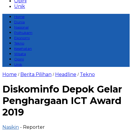
Opini
Unik
Home
Dunia
Nasional
Polhukam
Ekonomi
Tekno
Kesehatan
Wisata
Opini
Unik
Home
Berita Pilihan
Headline
Tekno
/
/
/
Diskominfo Depok Gelar
Penghargaan ICT Award
2019
Nasikin
- Reporter