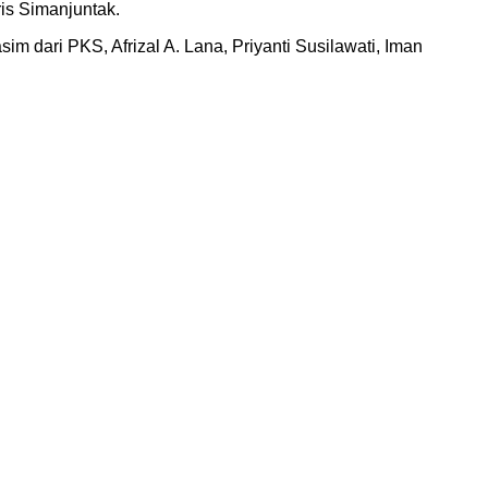
is Simanjuntak.
 dari PKS, Afrizal A. Lana, Priyanti Susilawati, Iman