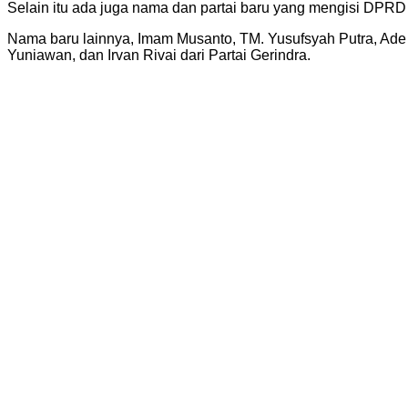
Selain itu ada juga nama dan partai baru yang mengisi DPRD 
Nama baru lainnya, Imam Musanto, TM. Yusufsyah Putra, Ade S
Yuniawan, dan Irvan Rivai dari Partai Gerindra.