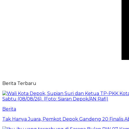
Berita Terbaru
Berita
Tak Hanya Juara, Pemkot Depok Gandeng 20 Finalis