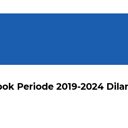
k Periode 2019-2024 Dila