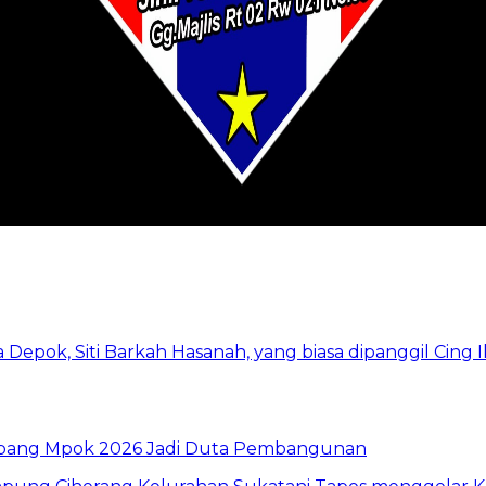
 Abang Mpok 2026 Jadi Duta Pembangunan