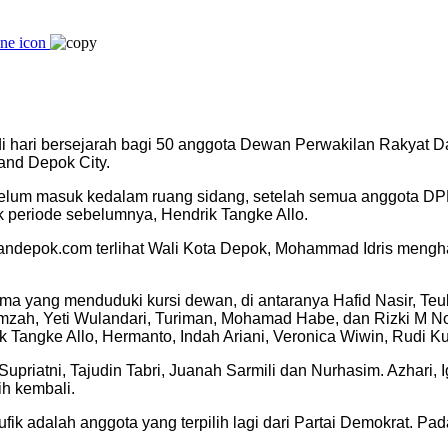
 hari bersejarah bagi 50 anggota Dewan Perwakilan Rakyat Da
and Depok City.
belum masuk kedalam ruang sidang, setelah semua anggota DPR
 periode sebelumnya, Hendrik Tangke Allo.
depok.com terlihat Wali Kota Depok, Mohammad Idris menghadi
yang menduduki kursi dewan, di antaranya Hafid Nasir, Teuku
amzah, Yeti Wulandari, Turiman, Mohamad Habe, dan Rizki M Noe
Tangke Allo, Hermanto, Indah Ariani, Veronica Wiwin, Rudi Kur
h Supriatni, Tajudin Tabri, Juanah Sarmili dan Nurhasim. Azha
ih kembali.
k adalah anggota yang terpilih lagi dari Partai Demokrat. Pa