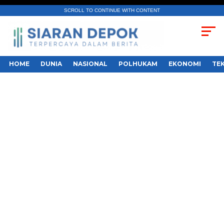
SCROLL TO CONTINUE WITH CONTENT
HOME
DUNIA
NASIONAL
POLHUKAM
EKONOMI
TE