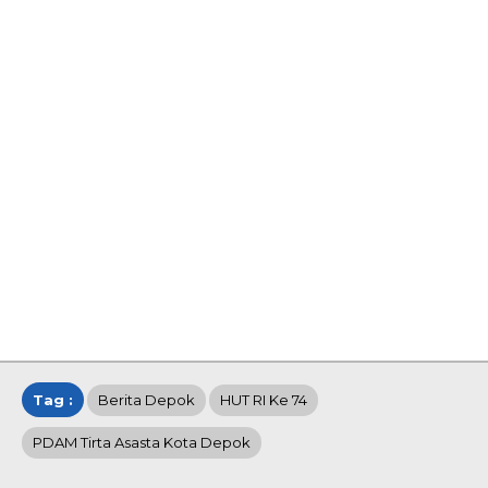
Tag :
Berita Depok
HUT RI Ke 74
PDAM Tirta Asasta Kota Depok