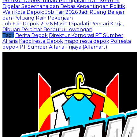
Pemkot Depok Imbau Peringatan HUT ke-81 RI
Digelar Sederhana dan Bebas Kepentingan Politik
Wali Kota Depok: Job Fair 2026 Jadi Ruang Belajar
dan Peluang Raih Pekerjaan
Job Fair Depok 2026 Masih Dipadati Pencari Kerja,
Ribuan Pelamar Berburu Lowongan
Tag :
Berita Depok
Direktur Korporasi PT Sumber
Alfaria
Kapolresta Depok
mapolresta depok
Polresta
depok
PT Sumber Alfaria Trijaya (Alfamart)