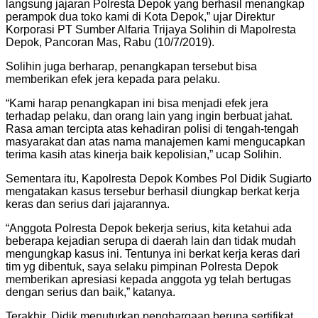
langsung jajaran Polresta Depok yang berhasil menangkap
perampok dua toko kami di Kota Depok,” ujar Direktur
Korporasi PT Sumber Alfaria Trijaya Solihin di Mapolresta
Depok, Pancoran Mas, Rabu (10/7/2019).
Solihin juga berharap, penangkapan tersebut bisa
memberikan efek jera kepada para pelaku.
“Kami harap penangkapan ini bisa menjadi efek jera
terhadap pelaku, dan orang lain yang ingin berbuat jahat.
Rasa aman tercipta atas kehadiran polisi di tengah-tengah
masyarakat dan atas nama manajemen kami mengucapkan
terima kasih atas kinerja baik kepolisian,” ucap Solihin.
Sementara itu, Kapolresta Depok Kombes Pol Didik Sugiarto
mengatakan kasus tersebur berhasil diungkap berkat kerja
keras dan serius dari jajarannya.
“Anggota Polresta Depok bekerja serius, kita ketahui ada
beberapa kejadian serupa di daerah lain dan tidak mudah
mengungkap kasus ini. Tentunya ini berkat kerja keras dari
tim yg dibentuk, saya selaku pimpinan Polresta Depok
memberikan apresiasi kepada anggota yg telah bertugas
dengan serius dan baik,” katanya.
Terakhir, Didik menuturkan penghargaan berupa sertifikat,