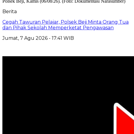
Berita
Cegah Tawuran Pelajar, Polsek Beji Minta Orang Tua
dan Pihak Sekolah Memperketat Pengawasan
Jumat, 7 Agu 2026 - 17:41 WIB