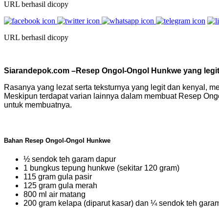
URL berhasil dicopy
URL berhasil dicopy
Siarandepok.com –
Resep Ongol-Ongol Hunkwe yang legit d
Rasanya yang lezat serta teksturnya yang legit dan kenyal,
Meskipun terdapat varian lainnya dalam membuat Resep Ongol-O
untuk membuatnya.
Bahan Resep Ongol-Ongol Hunkwe
½ sendok teh garam dapur
1 bungkus tepung hunkwe (sekitar 120 gram)
115 gram gula pasir
125 gram gula merah
800 ml air matang
200 gram kelapa (diparut kasar) dan ¼ sendok teh gara