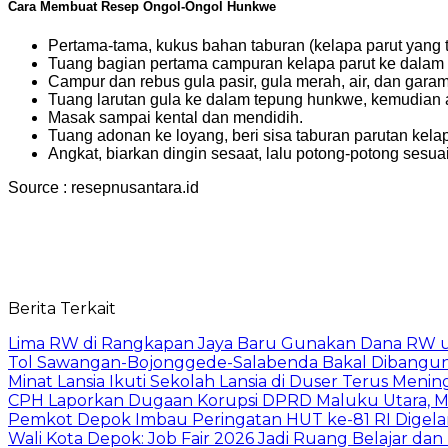
Cara Membuat Resep Ongol-Ongol Hunkwe
Pertama-tama, kukus bahan taburan (kelapa parut yang t
Tuang bagian pertama campuran kelapa parut ke dalam 
Campur dan rebus gula pasir, gula merah, air, dan garam,
Tuang larutan gula ke dalam tepung hunkwe, kemudian 
Masak sampai kental dan mendidih.
Tuang adonan ke loyang, beri sisa taburan parutan kelapa
Angkat, biarkan dingin sesaat, lalu potong-potong sesuai
Source : resepnusantara.id
Berita Terkait
Lima RW di Rangkapan Jaya Baru Gunakan Dana RW
Tol Sawangan-Bojonggede-Salabenda Bakal Dibangu
Minat Lansia Ikuti Sekolah Lansia di Duser Terus Mening
CPH Laporkan Dugaan Korupsi DPRD Maluku Utara, M
Pemkot Depok Imbau Peringatan HUT ke-81 RI Digelar
Wali Kota Depok: Job Fair 2026 Jadi Ruang Belajar da