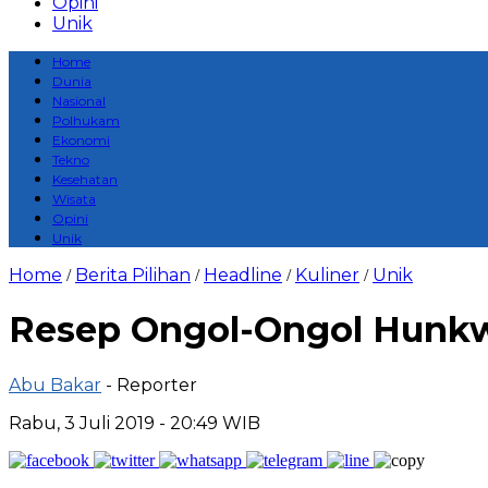
Opini
Unik
Home
Dunia
Nasional
Polhukam
Ekonomi
Tekno
Kesehatan
Wisata
Opini
Unik
Home
Berita Pilihan
Headline
Kuliner
Unik
/
/
/
/
Resep Ongol-Ongol Hunkw
Abu Bakar
- Reporter
Rabu, 3 Juli 2019 - 20:49 WIB