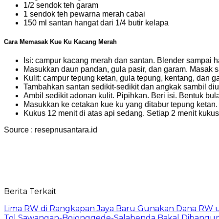
1/2 sendok teh garam
1 sendok teh pewarna merah cabai
150 ml santan hangat dari 1/4 butir kelapa
Cara Memasak Kue Ku Kacang Merah
Isi: campur kacang merah dan santan. Blender sampai h
Masukkan daun pandan, gula pasir, dan garam. Masak sam
Kulit: campur tepung ketan, gula tepung, kentang, dan g
Tambahkan santan sedikit-sedikit dan angkak sambil diul
Ambil sedikit adonan kulit. Pipihkan. Beri isi. Bentuk bula
Masukkan ke cetakan kue ku yang ditabur tepung ketan. 
Kukus 12 menit di atas api sedang. Setiap 2 menit kuku
Source : resepnusantara.id
Berita Terkait
Lima RW di Rangkapan Jaya Baru Gunakan Dana RW
Tol Sawangan-Bojonggede-Salabenda Bakal Dibangu