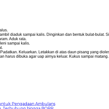
alus.
bil diaduk sampai kalis. Dinginkan dan bentuk bulat-bulat. S
aram. Aduk rata.
eni sampai kalis.
t.
Padatkan. Keluarkan. Letakkan di atas daun pisang yang dioles
san harus dibuka agar uap airnya keluar. Kukus sampai matang.
 untuk Pengadaan Ambulans
n, Terhubung hingga BORR