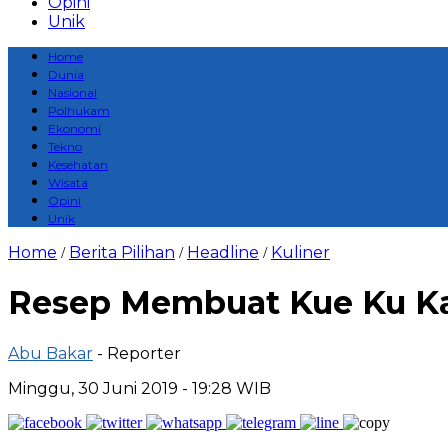
Opini
Unik
Home
Dunia
Nasional
Polhukam
Ekonomi
Tekno
Kesehatan
Wisata
Opini
Unik
Home
Berita Pilihan
Headline
Kuliner
/
/
/
Resep Membuat Kue Ku K
Abu Bakar
- Reporter
Minggu, 30 Juni 2019 - 19:28 WIB