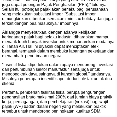
juga dapat potongan Pajak Penghasilan (PPh),” tuturnya.
Selain itu, potongan pajak akan berlaku bagi perusahaan
yang melakukan substitusi impor. “Substitusi impor
dimungkinkan diberikan semacam mini tax holiday dan juga
terkait dengan bea masuknya,” imbuhnya.
Airlangga menyebutkan, dengan adanya kebijakan
keringanan pajak bagi pelaku industri, diharapkan mampu
menarik lebih banyak investor untuk menanamkan modalnya
di Tanah Air. Hal ini diyakini dapat menciptakan efek
berantai, termasuk dalam membuka lapangan pekerjaan dan
menambah penerimaan negara.
“Insentif fiskal diperlukan dalam upaya mendorong investasi
dan pertumbuhan sektor manufaktur, serta juga untuk
mendongkrak daya saingnya di kancah global,” tandasnya.
Misalnya penerapan insentif super deductible tax untuk dua
skema.
Pertama, pemberian fasilitas fiskal berupa pengurangan
penghasilan bruto maksimal 200% dari jumlah biaya praktik
kerja, pemagangan, dan pembelajaran (vokasi) bagi wajib
pajak (WP) badan dalam negeri yang melakukan praktik
tersebut untuk mendorong peningkatan kualitas SDM.