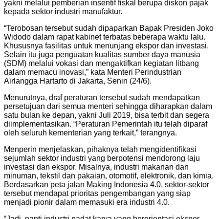
yakni melalui pemberian insentif fiskal berupa diskon pajak
kepada sektor industri manufaktur.
“Terobosan tersebut sudah dipaparkan Bapak Presiden Joko
Widodo dalam rapat kabinet terbatas beberapa waktu lalu.
Khususnya fasilitas untuk menunjang ekspor dan investasi.
Selain itu juga penguatan kualitas sumber daya manusia
(SDM) melalui vokasi dan mengaktifkan kegiatan litbang
dalam memacu inovasi,” kata Menteri Perindustrian
Airlangga Hartarto di Jakarta, Senin (24/6).
Menurutnya, draf peraturan tersebut sudah mendapatkan
persetujuan dari semua menteri sehingga diharapkan dalam
satu bulan ke depan, yakni Juli 2019, bisa terbit dan segera
diimplementasikan. “Peraturan Pemerintah itu telah diparaf
oleh seluruh kementerian yang terkait,” terangnya.
Menperin menjelaskan, pihaknya telah mengidentifikasi
sejumlah sektor industri yang berpotensi mendorong laju
investasi dan ekspor. Misalnya, industri makanan dan
minuman, tekstil dan pakaian, otomotif, elektronik, dan kimia.
Berdasarkan peta jalan Making Indonesia 4.0, sektor-sektor
tersebut mendapat prioritas pengembangan yang siap
menjadi pionir dalam memasuki era industri 4.0.
“Jadi, nanti industri padat karya yang berorientasi ekspor,