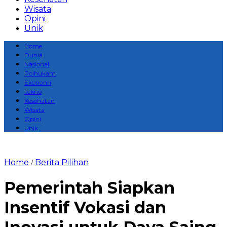
Wisata
Opini
Unik
Home
Dunia
Nasional
Polhukam
Ekonomi
Tekno
Kesehatan
Wisata
Opini
Unik
Home
Berita Pilihan
/
Pemerintah Siapkan
Insentif Vokasi dan