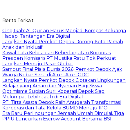
Berita Terkait
Cing Ikah: Al-Qur’an Harus Menjadi Kompas Keluarga
Hadapi Tantangan Era Digital
Langkah Nyata Pemkot Depok Dorong Kota Ramah
Anak dan Inklusif
Kawal Tata Kelola dan Keberlanjutan Korporasi,
Presiden Komisaris PT Mustika Ratu Tbk Perkuat
Langkah Menuju Pasar Global
Sambut Final Piala Dunia 2026, Pemkot Depok Ajak
Warga Nobar Seru di Alun-Alun GDC
Langkah Nyata Pemkot Depok Ciptakan Lingkungan
Belajar yang Aman dan Nyaman Bagi Siswa
Optimisme Supian Suri: Koperasi Depok Siap
Melompat Lebih Jauh di Era Digital
PT. Tirta Asasta Depok Raih Anugerah Transformasi
Korporasi dan Tata Kelola BUMD Menuju IPO
Era Baru Perlindungan Jemaah Umrah Dimulai, Tiga
PPIU Luncurkan Escrow Account Bersama BSI