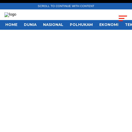
SCROLL TO CONTINUE WITH CONTENT
HOME
DUNIA
NASIONAL
POLHUKAM
EKONOMI
TE