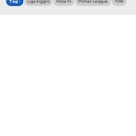
Tag :
Liga Inggris
Mola Tv
Primer League
TVRI