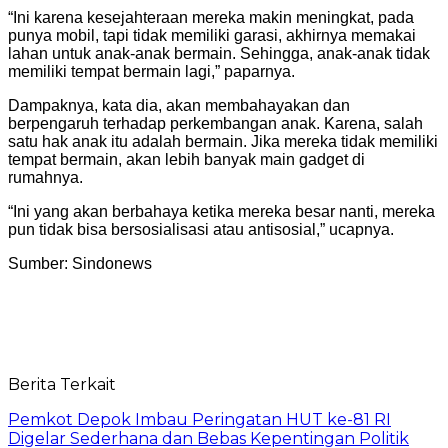
“Ini karena kesejahteraan mereka makin meningkat, pada
punya mobil, tapi tidak memiliki garasi, akhirnya memakai
lahan untuk anak-anak bermain. Sehingga, anak-anak tidak
memiliki tempat bermain lagi,” paparnya.
Dampaknya, kata dia, akan membahayakan dan
berpengaruh terhadap perkembangan anak. Karena, salah
satu hak anak itu adalah bermain. Jika mereka tidak memiliki
tempat bermain, akan lebih banyak main gadget di
rumahnya.
“Ini yang akan berbahaya ketika mereka besar nanti, mereka
pun tidak bisa bersosialisasi atau antisosial,” ucapnya.
Sumber: Sindonews
Berita Terkait
Pemkot Depok Imbau Peringatan HUT ke-81 RI
Digelar Sederhana dan Bebas Kepentingan Politik