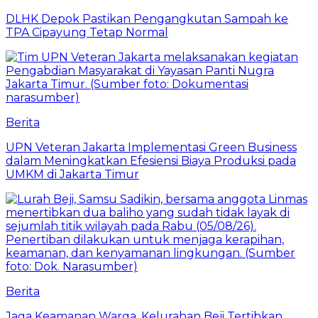
DLHK Depok Pastikan Pengangkutan Sampah ke
TPA Cipayung Tetap Normal
Berita
UPN Veteran Jakarta Implementasi Green Business
dalam Meningkatkan Efesiensi Biaya Produksi pada
UMKM di Jakarta Timur
Berita
Jaga Keamanan Warga, Kelurahan Beji Tertibkan