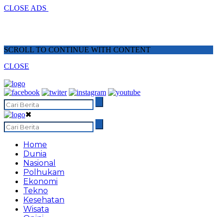
CLOSE ADS
SCROLL TO CONTINUE WITH CONTENT
CLOSE
✖
Home
Dunia
Nasional
Polhukam
Ekonomi
Tekno
Kesehatan
Wisata