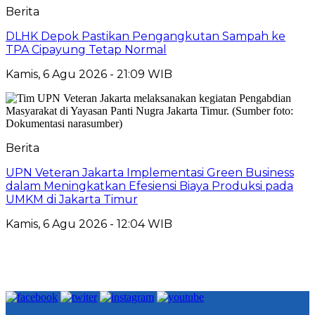
Berita
DLHK Depok Pastikan Pengangkutan Sampah ke
TPA Cipayung Tetap Normal
Kamis, 6 Agu 2026 - 21:09 WIB
Berita
UPN Veteran Jakarta Implementasi Green Business
dalam Meningkatkan Efesiensi Biaya Produksi pada
UMKM di Jakarta Timur
Kamis, 6 Agu 2026 - 12:04 WIB