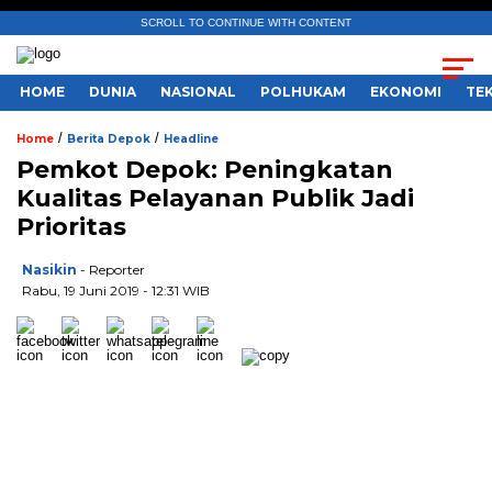
SCROLL TO CONTINUE WITH CONTENT
HOME
DUNIA
NASIONAL
POLHUKAM
EKONOMI
TE
/
/
Home
Berita Depok
Headline
Pemkot Depok: Peningkatan
Kualitas Pelayanan Publik Jadi
Prioritas
Nasikin
- Reporter
Rabu, 19 Juni 2019 - 12:31 WIB