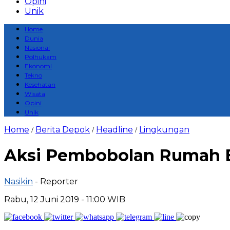
Opini
Unik
Home
Dunia
Nasional
Polhukam
Ekonomi
Tekno
Kesehatan
Wisata
Opini
Unik
Home
Berita Depok
Headline
Lingkungan
/
/
/
Aksi Pembobolan Rumah B
Nasikin
- Reporter
Rabu, 12 Juni 2019 - 11:00 WIB