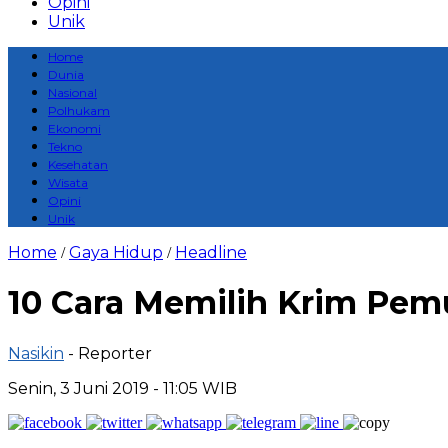
Opini
Unik
Home
Dunia
Nasional
Polhukam
Ekonomi
Tekno
Kesehatan
Wisata
Opini
Unik
Home
Gaya Hidup
Headline
/
/
10 Cara Memilih Krim Pe
Nasikin
- Reporter
Senin, 3 Juni 2019 - 11:05 WIB