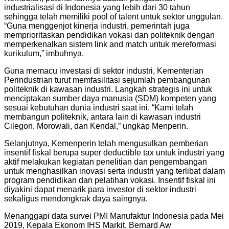
industrialisasi di Indonesia yang lebih dari 30 tahun
sehingga telah memiliki pool of talent untuk sektor unggulan.
“Guna menggenjot kinerja industri, pemerintah juga
memprioritaskan pendidikan vokasi dan politeknik dengan
memperkenalkan sistem link and match untuk mereformasi
kurikulum,” imbuhnya.
Guna memacu investasi di sektor industri, Kementerian
Perindustrian turut memfasilitasi sejumlah pembangunan
politeknik di kawasan industri. Langkah strategis ini untuk
menciptakan sumber daya manusia (SDM) kompeten yang
sesuai kebutuhan dunia industri saat ini. “Kami telah
membangun politeknik, antara lain di kawasan industri
Cilegon, Morowali, dan Kendal,” ungkap Menperin.
Selanjutnya, Kemenperin telah mengusulkan pemberian
insentif fiskal berupa super deductible tax untuk industri yang
aktif melakukan kegiatan penelitian dan pengembangan
untuk menghasilkan inovasi serta industri yang terlibat dalam
program pendidikan dan pelatihan vokasi. Insentif fiskal ini
diyakini dapat menarik para investor di sektor industri
sekaligus mendongkrak daya saingnya.
Menanggapi data survei PMI Manufaktur Indonesia pada Mei
2019, Kepala Ekonom IHS Markit, Bernard Aw