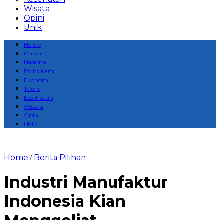
Wisata
Opini
Unik
Home
Dunia
Nasional
Polhukam
Ekonomi
Tekno
Kesehatan
Wisata
Opini
Unik
Home
Berita Pilihan
/
Industri Manufaktur
Indonesia Kian