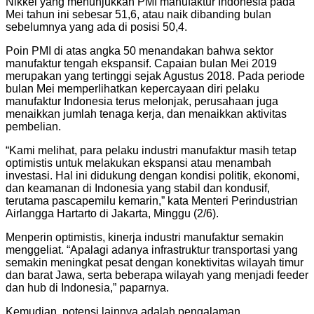
Nikkei yang menunjukkan PMI manufaktur Indonesia pada
Mei tahun ini sebesar 51,6, atau naik dibanding bulan
sebelumnya yang ada di posisi 50,4.
Poin PMI di atas angka 50 menandakan bahwa sektor
manufaktur tengah ekspansif. Capaian bulan Mei 2019
merupakan yang tertinggi sejak Agustus 2018. Pada periode
bulan Mei memperlihatkan kepercayaan diri pelaku
manufaktur Indonesia terus melonjak, perusahaan juga
menaikkan jumlah tenaga kerja, dan menaikkan aktivitas
pembelian.
“Kami melihat, para pelaku industri manufaktur masih tetap
optimistis untuk melakukan ekspansi atau menambah
investasi. Hal ini didukung dengan kondisi politik, ekonomi,
dan keamanan di Indonesia yang stabil dan kondusif,
terutama pascapemilu kemarin,” kata Menteri Perindustrian
Airlangga Hartarto di Jakarta, Minggu (2/6).
Menperin optimistis, kinerja industri manufaktur semakin
menggeliat. “Apalagi adanya infrastruktur transportasi yang
semakin meningkat pesat dengan konektivitas wilayah timur
dan barat Jawa, serta beberapa wilayah yang menjadi feeder
dan hub di Indonesia,” paparnya.
Kemudian, potensi lainnya adalah pengalaman