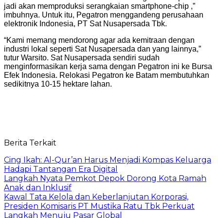
jadi akan memproduksi serangkaian smartphone-chip ,”
imbuhnya. Untuk itu, Pegatron menggandeng perusahaan
elektronik Indonesia, PT Sat Nusapersada Tbk.
“Kami memang mendorong agar ada kemitraan dengan
industri lokal seperti Sat Nusapersada dan yang lainnya,”
tutur Warsito. Sat Nusapersada sendiri sudah
menginformasikan kerja sama dengan Pegatron ini ke Bursa
Efek Indonesia. Relokasi Pegatron ke Batam membutuhkan
sedikitnya 10-15 hektare lahan.
Berita Terkait
Cing Ikah: Al-Qur’an Harus Menjadi Kompas Keluarga
Hadapi Tantangan Era Digital
Langkah Nyata Pemkot Depok Dorong Kota Ramah
Anak dan Inklusif
Kawal Tata Kelola dan Keberlanjutan Korporasi,
Presiden Komisaris PT Mustika Ratu Tbk Perkuat
Langkah Menuju Pasar Global