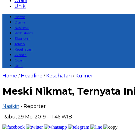
Opini
Unik
Home
Dunia
Nasional
Polhukam
Ekonomi
Tekno
Kesehatan
Wisata
Opini
Unik
Home
Headline
Kesehatan
Kuliner
/
/
/
Meski Nikmat, Ternyata In
Nasikin
- Reporter
Rabu, 29 Mei 2019 - 11:46 WIB