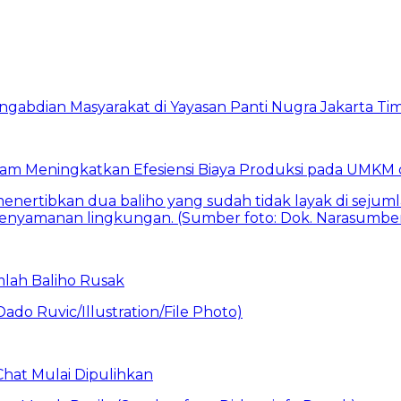
am Meningkatkan Efesiensi Biaya Produksi pada UMKM d
mlah Baliho Rusak
Chat Mulai Dipulihkan