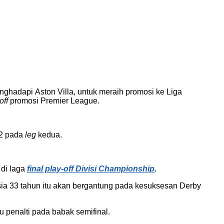
nghadapi
Aston Villa, untuk meraih promosi ke Liga
off
promosi Premier League.
-2 pada
leg
kedua.
 di laga
final play-off Divisi Championship
.
sia 33 tahun itu akan bergantung pada kesuksesan Derby
u penalti pada babak semifinal.