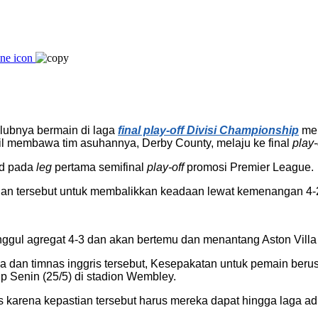
lubnya bermain di laga
final play-off Divisi Championship
me
sil membawa tim asuhannya, Derby County, melaju ke final
play-
ed pada
leg
pertama semifinal
play-off
promosi Premier League.
alan tersebut untuk membalikkan keadaan lewat kemenangan 4
unggul agregat 4-3 dan akan bertemu dan menantang Aston Villa
a dan timnas inggris tersebut, Kesepakatan untuk pemain beru
p Senin (25/5) di stadion Wembley.
is karena kepastian tersebut harus mereka dapat hingga laga ad