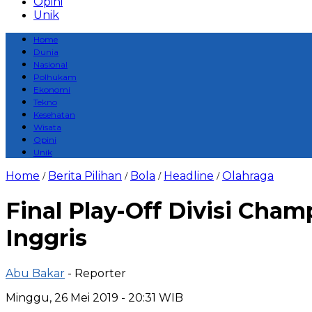
Opini
Unik
Home
Dunia
Nasional
Polhukam
Ekonomi
Tekno
Kesehatan
Wisata
Opini
Unik
Home
Berita Pilihan
Bola
Headline
Olahraga
/
/
/
/
Final Play-Off Divisi Cha
Inggris
Abu Bakar
- Reporter
Minggu, 26 Mei 2019 - 20:31 WIB