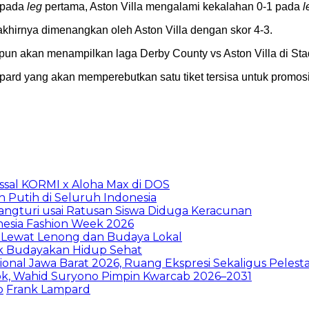
 pada
leg
pertama, Aston Villa mengalami kekalahan 0-1 pada
l
akhirnya dimenangkan oleh Aston Villa dengan skor 4-3.
pun akan menampilkan laga Derby County vs Aston Villa di St
ard yang akan memperebutkan satu tiket tersisa untuk promosi k
sal KORMI x Aloha Max di DOS
h Putih di Seluruh Indonesia
ngturi usai Ratusan Siswa Diduga Keracunan
nesia Fashion Week 2026
 Lewat Lenong dan Budaya Lokal
ak Budayakan Hidup Sehat
ional Jawa Barat 2026, Ruang Ekspresi Sekaligus Peles
pok, Wahid Suryono Pimpin Kwarcab 2026–2031
p
Frank Lampard