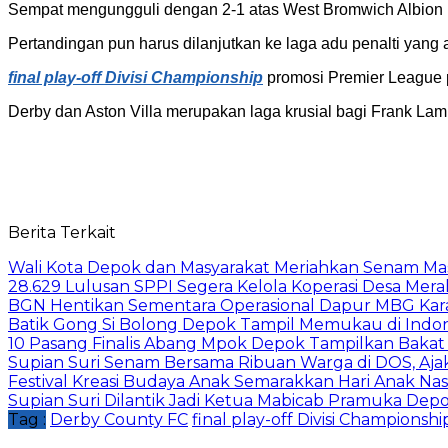
Sempat mengungguli dengan 2-1 atas West Bromwich Albion
Pertandingan pun harus dilanjutkan ke laga adu penalti yang 
final play-off Divisi Championship
promosi Premier League 
Derby dan Aston Villa merupakan laga krusial bagi Frank Lamp
Berita Terkait
Wali Kota Depok dan Masyarakat Meriahkan Senam Mas
28.629 Lulusan SPPI Segera Kelola Koperasi Desa Mera
BGN Hentikan Sementara Operasional Dapur MBG Kara
Batik Gong Si Bolong Depok Tampil Memukau di Indo
10 Pasang Finalis Abang Mpok Depok Tampilkan Bakat
Supian Suri Senam Bersama Ribuan Warga di DOS, Aj
Festival Kreasi Budaya Anak Semarakkan Hari Anak Nas
Supian Suri Dilantik Jadi Ketua Mabicab Pramuka De
Tag :
Derby County FC
final play-off Divisi Championshi