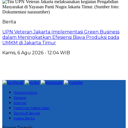
Berita
UPN Veteran Jakarta Implementasi Green Business
dalam Meningkatkan Efesiensi Biaya Produksi pada
UMKM di Jakarta Timur
Kamis, 6 Agu 2026 - 12:04 WIB
Tentang Kami
Redaksi
Alamat
Pedoman Media Siber
Terms of Service
Indeks Berita
Siaran Depok