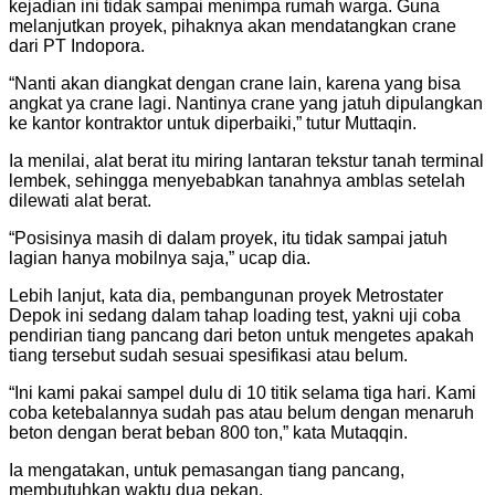
kejadian ini tidak sampai menimpa rumah warga. Guna
melanjutkan proyek, pihaknya akan mendatangkan crane
dari PT Indopora.
“Nanti akan diangkat dengan crane lain, karena yang bisa
angkat ya crane lagi. Nantinya crane yang jatuh dipulangkan
ke kantor kontraktor untuk diperbaiki,” tutur Muttaqin.
Ia menilai, alat berat itu miring lantaran tekstur tanah terminal
lembek, sehingga menyebabkan tanahnya amblas setelah
dilewati alat berat.
“Posisinya masih di dalam proyek, itu tidak sampai jatuh
lagian hanya mobilnya saja,” ucap dia.
Lebih lanjut, kata dia, pembangunan proyek Metrostater
Depok ini sedang dalam tahap loading test, yakni uji coba
pendirian tiang pancang dari beton untuk mengetes apakah
tiang tersebut sudah sesuai spesifikasi atau belum.
“Ini kami pakai sampel dulu di 10 titik selama tiga hari. Kami
coba ketebalannya sudah pas atau belum dengan menaruh
beton dengan berat beban 800 ton,” kata Mutaqqin.
Ia mengatakan, untuk pemasangan tiang pancang,
membutuhkan waktu dua pekan.