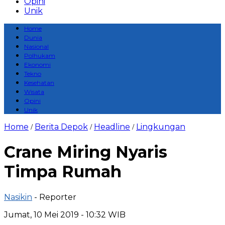
Opini
Unik
Home
Dunia
Nasional
Polhukam
Ekonomi
Tekno
Kesehatan
Wisata
Opini
Unik
Home
Berita Depok
Headline
Lingkungan
/
/
/
Crane Miring Nyaris
Timpa Rumah
Nasikin
- Reporter
Jumat, 10 Mei 2019 - 10:32 WIB