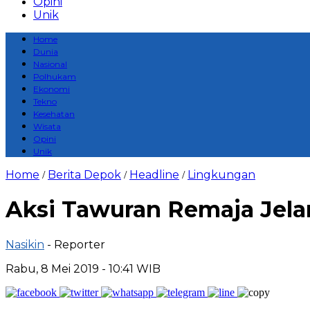
Opini
Unik
Home
Dunia
Nasional
Polhukam
Ekonomi
Tekno
Kesehatan
Wisata
Opini
Unik
Home
Berita Depok
Headline
Lingkungan
/
/
/
Aksi Tawuran Remaja Jela
Nasikin
- Reporter
Rabu, 8 Mei 2019 - 10:41 WIB