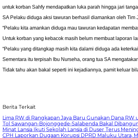
untuk korban Sahfy mendapatkan luka parah hingga jari tanga
SA Pelaku diduga aksi tawuran berhasil diamankan oleh Tim J
“Pelaku kita amankan diduga mau tawuran kedapatan membaw
Untuk korban yang kebacok masih belum membuat laporan la
“Pelaku yang ditangkap masih kita dalami diduga ada keterka
Sementara itu terpisah Ibu Nurseha, orang tua SA mengatakan
Tidak tahu akan bakal seperti ini kejadiannya, pamit keluar 
Berita Terkait
Lima RW di Rangkapan Jaya Baru Gunakan Dana RW
Tol Sawangan-Bojonggede-Salabenda Bakal Dibangu
Minat Lansia Ikuti Sekolah Lansia di Duser Terus Mening
CPH Laporkan Dugaan Korupsi DPRD Maluku Utara, M