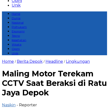
Opini
Unik
Home
Dunia
Nasional
Polhukam
Ekonomi
Tekno
Kesehatan
Wisata
Opini
Unik
Home
Berita Depok
Headline
Lingkungan
/
/
/
Maling Motor Terekam
CCTV Saat Beraksi di Ratu
Jaya Depok
Nasikin
- Reporter