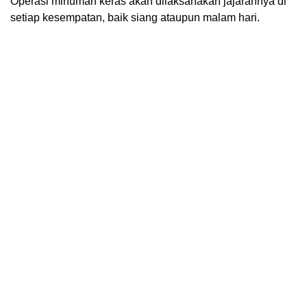
Operasi minuman keras akan dilaksanakan jajarannya di
setiap kesempatan, baik siang ataupun malam hari.