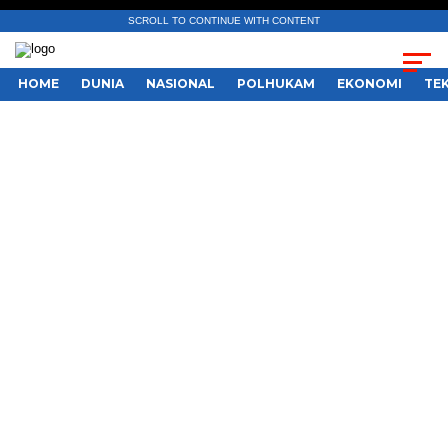
SCROLL TO CONTINUE WITH CONTENT
HOME
DUNIA
NASIONAL
POLHUKAM
EKONOMI
TE