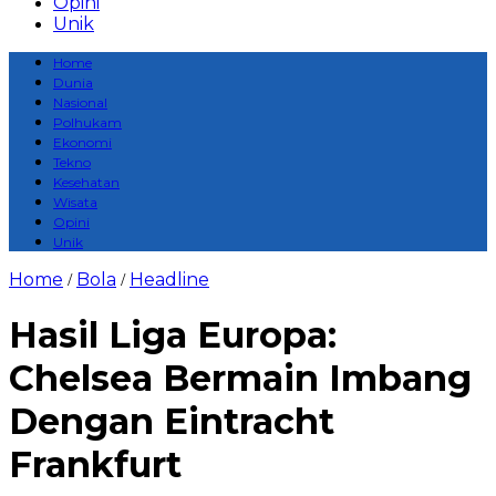
Opini
Unik
Home
Dunia
Nasional
Polhukam
Ekonomi
Tekno
Kesehatan
Wisata
Opini
Unik
Home
Bola
Headline
/
/
Hasil Liga Europa:
Chelsea Bermain Imbang
Dengan Eintracht
Frankfurt