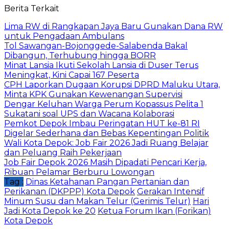
Berita Terkait
Lima RW di Rangkapan Jaya Baru Gunakan Dana RW
untuk Pengadaan Ambulans
Tol Sawangan-Bojonggede-Salabenda Bakal
Dibangun, Terhubung hingga BORR
Minat Lansia Ikuti Sekolah Lansia di Duser Terus
Meningkat, Kini Capai 167 Peserta
CPH Laporkan Dugaan Korupsi DPRD Maluku Utara,
Minta KPK Gunakan Kewenangan Supervisi
Dengar Keluhan Warga Perum Kopassus Pelita 1
Sukatani soal UPS dan Wacana Kolaborasi
Pemkot Depok Imbau Peringatan HUT ke-81 RI
Digelar Sederhana dan Bebas Kepentingan Politik
Wali Kota Depok: Job Fair 2026 Jadi Ruang Belajar
dan Peluang Raih Pekerjaan
Job Fair Depok 2026 Masih Dipadati Pencari Kerja,
Ribuan Pelamar Berburu Lowongan
Tag :
Dinas Ketahanan Pangan Pertanian dan
Perikanan (DKPPP) Kota Depok
Gerakan Intensif
Minum Susu dan Makan Telur (Gerimis Telur)
Hari
Jadi Kota Depok ke 20
Ketua Forum Ikan (Forikan)
Kota Depok