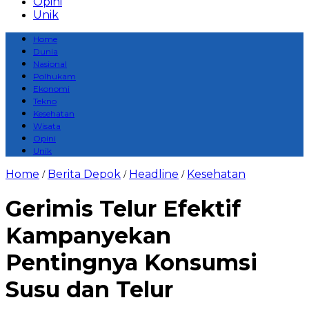
Opini
Unik
Home
Dunia
Nasional
Polhukam
Ekonomi
Tekno
Kesehatan
Wisata
Opini
Unik
Home
Berita Depok
Headline
Kesehatan
/
/
/
Gerimis Telur Efektif
Kampanyekan
Pentingnya Konsumsi
Susu dan Telur