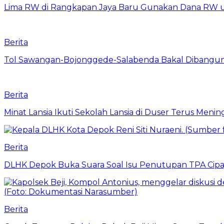
Lima RW di Rangkapan Jaya Baru Gunakan Dana RW
Berita
Tol Sawangan-Bojonggede-Salabenda Bakal Dibangu
Berita
Minat Lansia Ikuti Sekolah Lansia di Duser Terus Mening
Berita
DLHK Depok Buka Suara Soal Isu Penutupan TPA Cipay
Berita