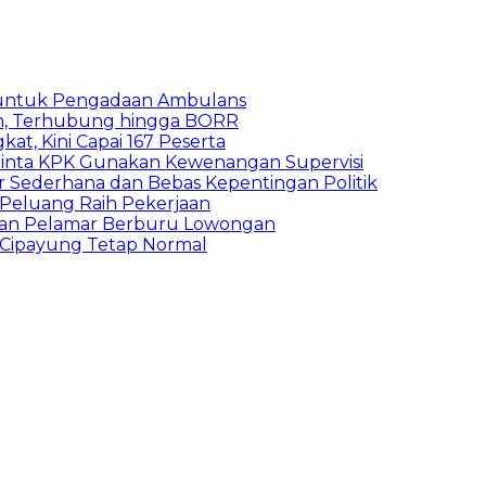
 untuk Pengadaan Ambulans
n, Terhubung hingga BORR
kat, Kini Capai 167 Peserta
inta KPK Gunakan Kewenangan Supervisi
 Sederhana dan Bebas Kepentingan Politik
n Peluang Raih Pekerjaan
ibuan Pelamar Berburu Lowongan
Cipayung Tetap Normal