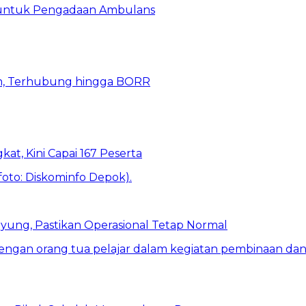
 untuk Pengadaan Ambulans
n, Terhubung hingga BORR
kat, Kini Capai 167 Peserta
ung, Pastikan Operasional Tetap Normal