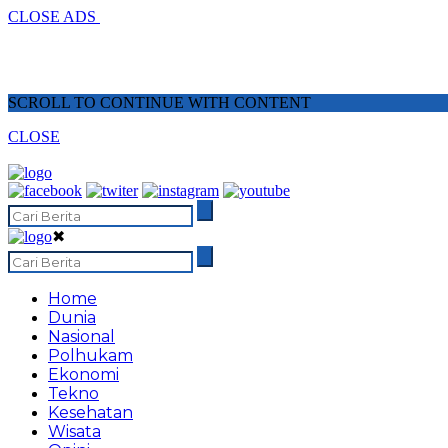
CLOSE ADS
SCROLL TO CONTINUE WITH CONTENT
CLOSE
✖
Home
Dunia
Nasional
Polhukam
Ekonomi
Tekno
Kesehatan
Wisata