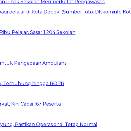
 dan Pihak Sekolah Memperketat Pengawasan
bu Pelajar, Sasar 1.204 Sekolah
 untuk Pengadaan Ambulans
n, Terhubung hingga BORR
kat, Kini Capai 167 Peserta
ung, Pastikan Operasional Tetap Normal