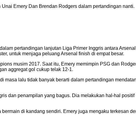
an Unai Emery Dan Brendan Rodgers dalam pertandingan nanti.
lam pertandingan lanjutan Liga Primer Inggris antara Arsenal
r, untuk menjaga peluang Arsenal finish di empat besar.
ions musim 2017. Saat itu, Emery memimpin PSG dan Rodgers
n aggregat gol cukup telak 12-1.
asa lalu tidak banyak berarti dalam pertandingan mendatang.
gris dan penampilan yang bagus. Dia melakukan hal-hal positif 
kala bermain di kandang sendiri. Emery juga mengaku terkesa