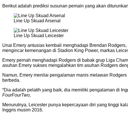
Berikut adalah prediksi susunan pemain yang akan diturunk
Line Up Skuad Arsenal
Line Up Skuad Leicester
Unai Emery antusias kembali menghadapi Brendan Rodgers, da
mengincar kemenangan di Stadion King Power, markas Leiceste
Emery pernah menghadapi Rodgers di babak grup Liga Champ
asuhan Emery sukses mengalahkan tim asuhan Rodgers denga
Namun, Emery menilai pengalaman manis melawan Rodgers di m
berbeda.
“Dia adalah pelatih yang baik, dia memiliki pengalaman di Ing
FourFourTwo
.
Menurutnya, Leicester punya kepercayaan diri yang tinggi 
Inggris musim 2016.