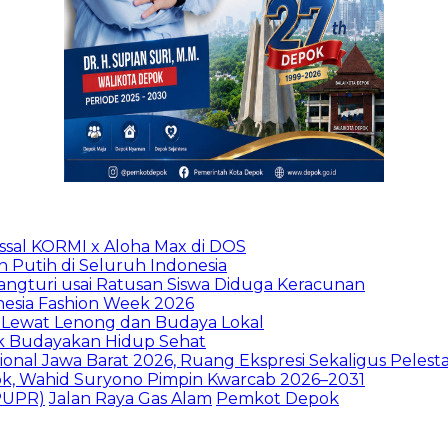
sal KORMI x Aloha Max di DOS
h Putih di Seluruh Indonesia
ngturi usai Ratusan Siswa Diduga Keracunan
nesia Fashion Week 2026
 Lewat Lenong dan Budaya Lokal
ak Budayakan Hidup Sehat
ional Jawa Barat 2026, Ruang Ekspresi Sekaligus Peles
pok, Wahid Suryono Pimpin Kwarcab 2026–2031
PUPR)
Jalan Raya Gas Alam
Pemkot Depok