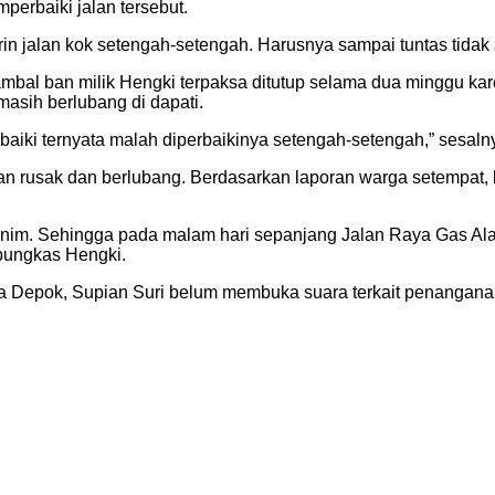
erbaiki jalan tersebut.
erin jalan kok setengah-setengah. Harusnya sampai tuntas tidak
ambal ban milik Hengki terpaksa ditutup selama dua minggu ka
masih berlubang di dapati.
aiki ternyata malah diperbaikinya setengah-setengah,” sesaln
lan rusak dan berlubang. Berdasarkan laporan warga setempat, 
a minim. Sehingga pada malam hari sepanjang Jalan Raya Gas A
 pungkas Hengki.
ota Depok, Supian Suri belum membuka suara terkait penangana