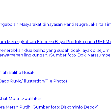
am Meningkatkan Efesiensi Biaya Produksi pada UMKM d
mlah Baliho Rusak
Chat Mulai Dipulihkan