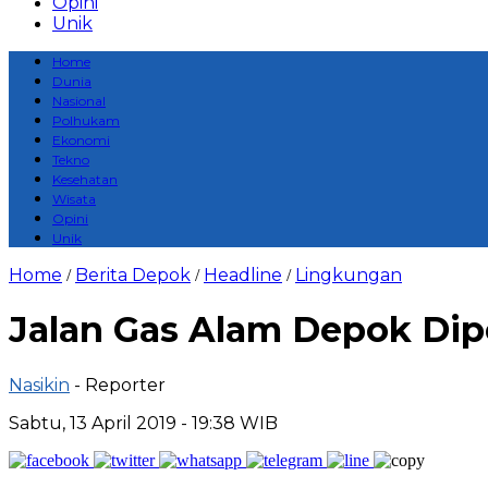
Opini
Unik
Home
Dunia
Nasional
Polhukam
Ekonomi
Tekno
Kesehatan
Wisata
Opini
Unik
Home
Berita Depok
Headline
Lingkungan
/
/
/
Jalan Gas Alam Depok Dip
Nasikin
- Reporter
Sabtu, 13 April 2019 - 19:38 WIB