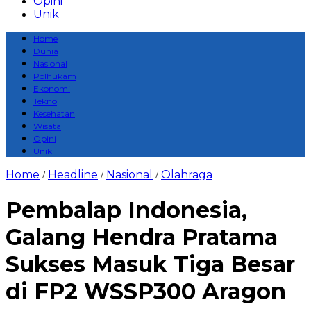
Opini
Unik
Home
Dunia
Nasional
Polhukam
Ekonomi
Tekno
Kesehatan
Wisata
Opini
Unik
Home
Headline
Nasional
Olahraga
/
/
/
Pembalap Indonesia,
Galang Hendra Pratama
Sukses Masuk Tiga Besar
di FP2 WSSP300 Aragon