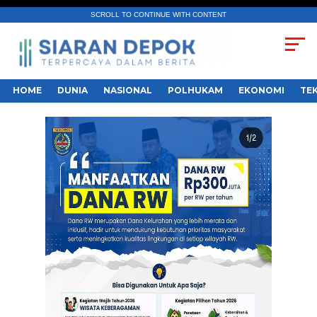
SCROLL TO CONTINUE WITH CONTENT
HOME
DUNIA
NASIONAL
POLHUKAM
EKONOMI
TE