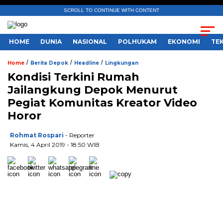
SCROLL TO CONTINUE WITH CONTENT
HOME
DUNIA
NASIONAL
POLHUKAM
EKONOMI
TE
/
/
/
Home
Berita Depok
Headline
Lingkungan
Kondisi Terkini Rumah
Jailangkung Depok Menurut
Pegiat Komunitas Kreator Video
Horor
Rohmat Rospari
- Reporter
Kamis, 4 April 2019 - 18:50 WIB