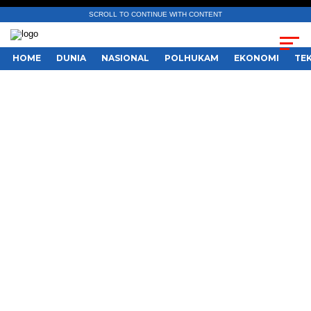
SCROLL TO CONTINUE WITH CONTENT
HOME
DUNIA
NASIONAL
POLHUKAM
EKONOMI
TE