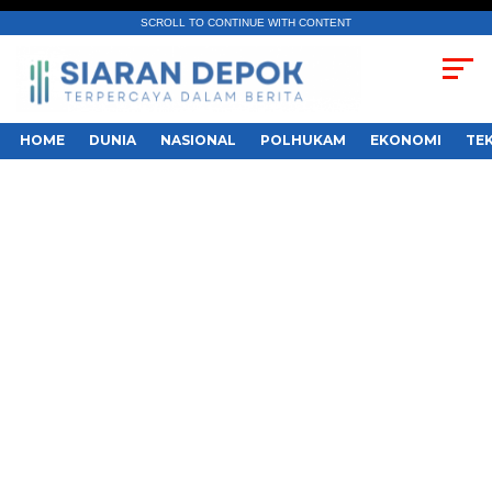
SCROLL TO CONTINUE WITH CONTENT
HOME
DUNIA
NASIONAL
POLHUKAM
EKONOMI
TE