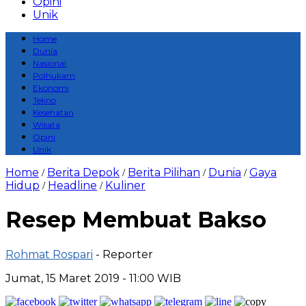
Opini
Unik
Home
Dunia
Nasional
Polhukam
Ekonomi
Tekno
Kesehatan
Wisata
Opini
Unik
Home
Berita Depok
Berita Pilihan
Dunia
Gaya
/
/
/
/
Hidup
Headline
Kuliner
/
/
Resep Membuat Bakso
Rohmat Rospari
- Reporter
Jumat, 15 Maret 2019 - 11:00 WIB