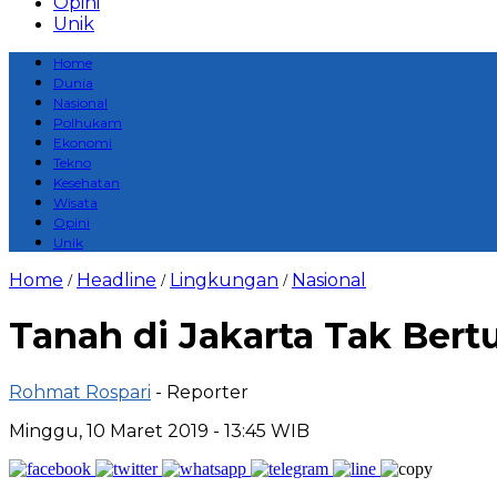
Opini
Unik
Home
Dunia
Nasional
Polhukam
Ekonomi
Tekno
Kesehatan
Wisata
Opini
Unik
Home
Headline
Lingkungan
Nasional
/
/
/
Tanah di Jakarta Tak Ber
Rohmat Rospari
- Reporter
Minggu, 10 Maret 2019 - 13:45 WIB