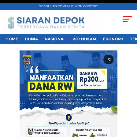
SCROLL TO CONTINUE WITH CONTENT
HOME
DUNIA
NASIONAL
POLHUKAM
EKONOMI
TE