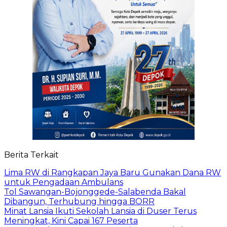
Berita Terkait
Lima RW di Rangkapan Jaya Baru Gunakan Dana RW
untuk Pengadaan Ambulans
Tol Sawangan-Bojonggede-Salabenda Bakal
Dibangun, Terhubung hingga BORR
Minat Lansia Ikuti Sekolah Lansia di Duser Terus
Meningkat, Kini Capai 167 Peserta