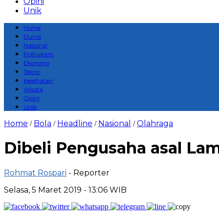
Opini
Unik
Home
Dunia
Nasional
Polhukam
Ekonomi
Tekno
Kesehatan
Wisata
Opini
Unik
Home
Bola
Headline
Nasional
Olahraga
/
/
/
/
Dibeli Pengusaha asal La
Rohmat Rospari
- Reporter
Selasa, 5 Maret 2019 - 13:06 WIB