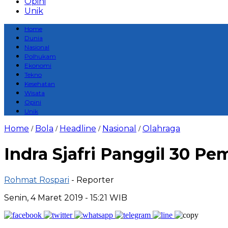
Opini
Unik
Home
Dunia
Nasional
Polhukam
Ekonomi
Tekno
Kesehatan
Wisata
Opini
Unik
Home
Bola
Headline
Nasional
Olahraga
/
/
/
/
Indra Sjafri Panggil 30 Pe
Rohmat Rospari
- Reporter
Senin, 4 Maret 2019 - 15:21 WIB