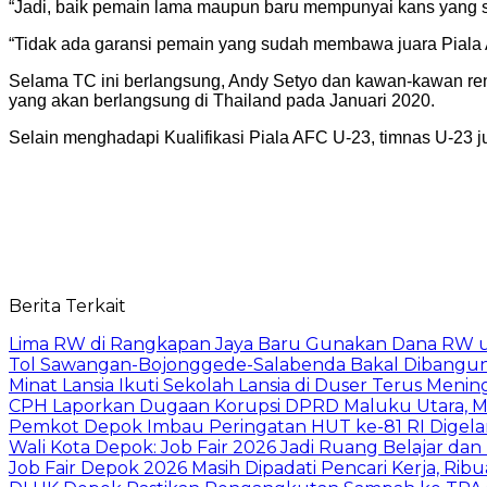
“Jadi, baik pemain lama maupun baru mempunyai kans yang sam
“Tidak ada garansi pemain yang sudah membawa juara Piala AF
Selama TC ini berlangsung, Andy Setyo dan kawan-kawan renc
yang akan berlangsung di Thailand pada Januari 2020.
Selain menghadapi Kualifikasi Piala AFC U-23, timnas U-23
Berita Terkait
Lima RW di Rangkapan Jaya Baru Gunakan Dana RW
Tol Sawangan-Bojonggede-Salabenda Bakal Dibangu
Minat Lansia Ikuti Sekolah Lansia di Duser Terus Mening
CPH Laporkan Dugaan Korupsi DPRD Maluku Utara, M
Pemkot Depok Imbau Peringatan HUT ke-81 RI Digelar
Wali Kota Depok: Job Fair 2026 Jadi Ruang Belajar da
Job Fair Depok 2026 Masih Dipadati Pencari Kerja, R