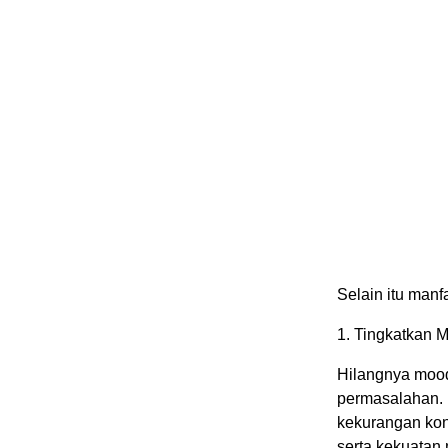
Selain itu manf
1. Tingkatkan 
Hilangnya mood
permasalahan. 
kekurangan kons
serta kekuatan