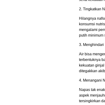
2. Tingkatkan 
Hilangnya nafs
konsumsi nutri
mengalami per
putih minimum s
3. Menghindari 
Air bisa menge
terbentuknya b
kekuatan ginja
ditegakkan akiba
4. Menangani 
Napas tak enak
aspek menjauhn
tersingkirkan d