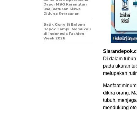
Dapur MBG Karangturi
usai Ratusan Siswa
Diduga Keracunan
Batik Gong Si Bolong
Depok Tampil Memukau
di Indonesia Fashion
Week 2026
Siarandepok.
Di dalam tubuh
pada ukuran tub
melupakan rutin
Manfaat minum a
dikira orang. M
tubuh, menjaga 
mendukung otot