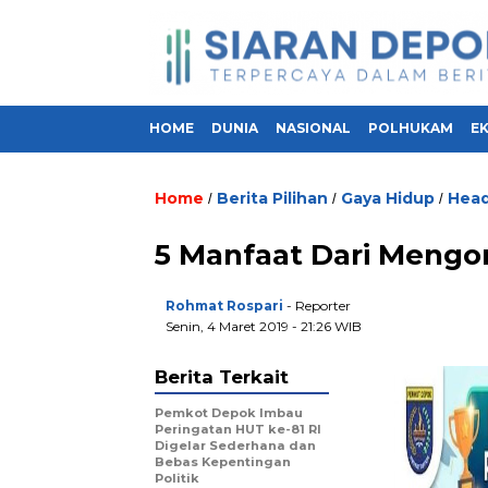
HOME
DUNIA
NASIONAL
POLHUKAM
E
Home
Berita Pilihan
Gaya Hidup
Head
/
/
/
5 Manfaat Dari Mengon
Rohmat Rospari
- Reporter
Senin, 4 Maret 2019 - 21:26 WIB
Berita Terkait
Pemkot Depok Imbau
Peringatan HUT ke-81 RI
Digelar Sederhana dan
Bebas Kepentingan
Politik