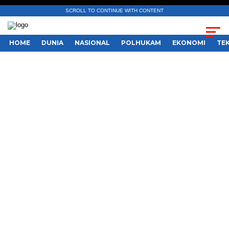
SCROLL TO CONTINUE WITH CONTENT
HOME
DUNIA
NASIONAL
POLHUKAM
EKONOMI
TE