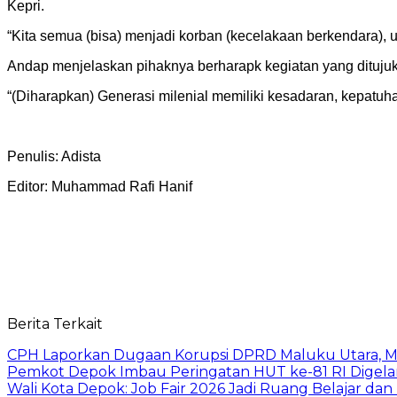
Kepri.
“Kita semua (bisa) menjadi korban (kecelakaan berkendara), u
Andap menjelaskan pihaknya berharapk kegiatan yang ditujuk
“(Diharapkan) Generasi milenial memiliki kesadaran, kepatuh
Penulis: Adista
Editor: Muhammad Rafi Hanif
Berita Terkait
CPH Laporkan Dugaan Korupsi DPRD Maluku Utara, M
Pemkot Depok Imbau Peringatan HUT ke-81 RI Digelar
Wali Kota Depok: Job Fair 2026 Jadi Ruang Belajar da