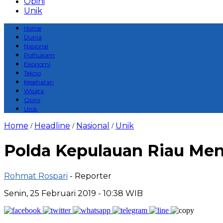
Opini
Unik
Home
Dunia
Nasional
Polhukam
Ekonomi
Tekno
Kesehatan
Wisata
Opini
Unik
Home
Headline
Nasional
Unik
/
/
/
Polda Kepulauan Riau Me
Rohmat Rospari
- Reporter
Senin, 25 Februari 2019 - 10:38 WIB