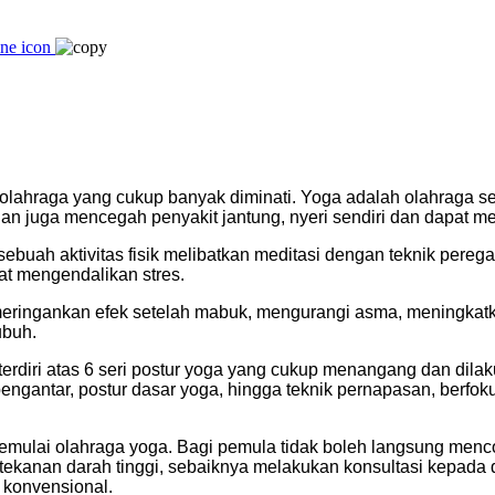
 olahraga yang cukup banyak diminati. Yoga adalah olahraga se
an juga mencegah penyakit jantung, nyeri sendiri dan dapat me
buah aktivitas fisik melibatkan meditasi dengan teknik pere
at mengendalikan stres.
eringankan efek setelah mabuk, mengurangi asma, meningkat
ubuh.
, terdiri atas 6 seri postur yoga yang cukup menangang dan dil
pengantar, postur dasar yoga, hingga teknik pernapasan, berfok
ulai olahraga yoga. Bagi pemula tidak boleh langsung mencob
tekanan darah tinggi, sebaiknya melakukan konsultasi kepada 
 konvensional.