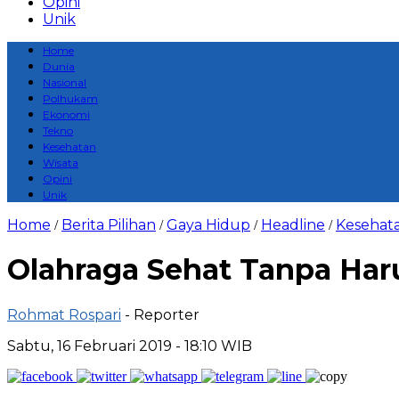
Opini
Unik
Home
Dunia
Nasional
Polhukam
Ekonomi
Tekno
Kesehatan
Wisata
Opini
Unik
Home
Berita Pilihan
Gaya Hidup
Headline
Kesehat
/
/
/
/
Olahraga Sehat Tanpa Har
Rohmat Rospari
- Reporter
Sabtu, 16 Februari 2019 - 18:10 WIB