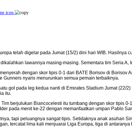
ropa telah digelar pada Jumat (15/2) dini hari WIB. Hasilnya 
i dikalahkan lawannya masing-masing. Sementara tim Seria A, I
s menyerah dengan skor tipis 0-1 dari BATE Borisov di Borisov
the Gunners nyaris menurunkan semua pemain terbaiknya.
atu gol pada leg kedua nanti di Emirates Stadium Jumat (22/2)
a itu.
. Tim berjulukan Biancocelesti itu tumbang dengan skor tipis 0-
Yedder pada menit ke-22 dengan memanfaatkan umpan Pablo Sar
utnya, tapi peluangnya sangat tipis. Setidaknya anak asuhan S
n, tercatat lima kali menjuarai Liga Europa, tiga di antarany