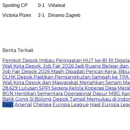
Sporting CP 0-1 Villareal
Victoria Plzen 2-1 Dinamo Zagreb
Berita Terkait
Pemkot Depok Imbau Peringatan HUT ke-81 RI Digelar
Wali Kota Depok: Job Fair 2026 Jadi Ruang Belajar da
Job Fair Depok 2026 Masih Dipadati Pencari Kerja, R
DLHK Depok Pastikan Pengangkutan Sampah ke TPA 
Wali Kota Depok dan Masyarakat Meriahkan Senam Mas
28.629 Lulusan SPPI Segera Kelola Koperasi Desa Mera
BGN Hentikan Sementara Operasional Dapur MBG Kara
Batik Gong Si Bolong Depok Tampil Memukau di Indo
Tag :
Arsenal
Chelsea
Europa League
Hasil Europa Le