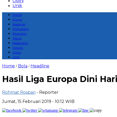
Opini
Unik
Home
Dunia
Nasional
Polhukam
Ekonomi
Tekno
Kesehatan
Wisata
Opini
Unik
Home
Bola
Headline
/
/
Hasil Liga Europa Dini Har
Rohmat Rospari
- Reporter
Jumat, 15 Februari 2019 - 10:12 WIB