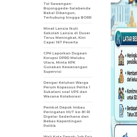
Tol Sawangan-
Bojonggede-Salabenda
Bakal Dibangun,
Terhubung hingga BORR
Minat Lansia Ikuti
Sekolah Lansia di Duser
Terus Meningkat, Kini
Capai 167 Peserta
CPH Laporkan Dugaan
Korupsi DPRD Maluku
Utara, Minta KPK
Gunakan Kewenangan
Supervisi
Dengar Keluhan Warga
Perum Kopassus Pelita 1
Sukatani soal UPS dan
Wacana Kolaborasi
Pemkot Depok Imbau
Peringatan HUT ke-81 RI
Digelar Sederhana dan
Bebas Kepentingan
Politik
Wali Kota Depok: Job Fair