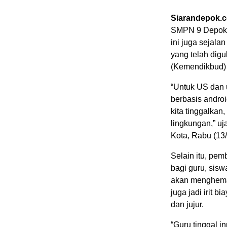
Siarandepok.
SMPN 9 Depok d
ini juga sejal
yang telah dig
(Kemendikbud) 
“Untuk US dan 
berbasis andro
kita tinggalkan
lingkungan,” u
Kota, Rabu (13/
Selain itu, pe
bagi guru, sis
akan menghemat
juga jadi irit b
dan jujur.
“Guru tinggal i