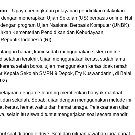
com
– Upaya peningkatan pelayanan pendidikan dilakukan
engan menerapkan Ujian Sekolah (US) berbasis online. Hal
an dengan program Ujian Nasional Berbasis Komputer (UNBK)
ulirkan Kementerian Pendidikan dan Kebudayaan
Republik Indonesia (RI).
ulangan harian, kami sudah menggunakan sistem online
id setahun terakhir. Ujian menggunakan kertas, sudah lama
, karena selain boros, ujian menggunakan kertas tidak ramah
jar Kepala Sekolah SMPN 9 Depok, Ety Kuswandarini, di Balai
02).
mbelajaran dengan e-learning memberikan banyak manfaat
wa dan sekolah. Sebab, ujian dengan menggunakan metode ini
 kertas, hemat waktu dan hemat tenaga. Pelaksanaan ujian
iaya, selain itu siswa dituntut mengerjakan soal secara mandiri
nput soal di google drive. Soal dan pilihan jawaban juga dapat