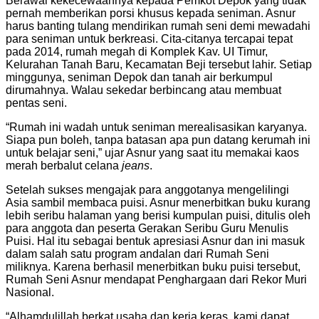
Berawal kekecewaannya kepada Pemkot Depok yang tidak
pernah memberikan porsi khusus kepada seniman. Asnur
harus banting tulang mendirikan rumah seni demi mewadahi
para seniman untuk berkreasi. Cita-citanya tercapai tepat
pada 2014, rumah megah di Komplek Kav. UI Timur,
Kelurahan Tanah Baru, Kecamatan Beji tersebut lahir. Setiap
minggunya, seniman Depok dan tanah air berkumpul
dirumahnya. Walau sekedar berbincang atau membuat
pentas seni.
“Rumah ini wadah untuk seniman merealisasikan karyanya.
Siapa pun boleh, tanpa batasan apa pun datang kerumah ini
untuk belajar seni,” ujar Asnur yang saat itu memakai kaos
merah berbalut celana
jeans
.
Setelah sukses mengajak para anggotanya mengelilingi
Asia sambil membaca puisi. Asnur menerbitkan buku kurang
lebih seribu halaman yang berisi kumpulan puisi, ditulis oleh
para anggota dan peserta Gerakan Seribu Guru Menulis
Puisi. Hal itu sebagai bentuk apresiasi Asnur dan ini masuk
dalam salah satu program andalan dari Rumah Seni
miliknya. Karena berhasil menerbitkan buku puisi tersebut,
Rumah Seni Asnur mendapat Penghargaan dari Rekor Muri
Nasional.
“Alhamdulillah berkat usaha dan kerja keras, kami dapat