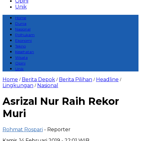
Opini
Unik
Home
Dunia
Nasional
Polhukam
Ekonomi
Tekno
Kesehatan
Wisata
Opini
Unik
Home
Berita Depok
Berita Pilihan
Headline
/
/
/
/
Lingkungan
Nasional
/
Asrizal Nur Raih Rekor
Muri
Rohmat Rospari
- Reporter
Kamis, 14 Februari 2019 - 22:01 WIB