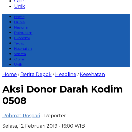
Opini
Unik
Home
Dunia
Nasional
Polhukam
Ekonomi
Tekno
Kesehatan
Wisata
Opini
Unik
Home
Berita Depok
Headline
Kesehatan
/
/
/
Aksi Donor Darah Kodim
0508
Rohmat Rospari
- Reporter
Selasa, 12 Februari 2019 - 16:00 WIB