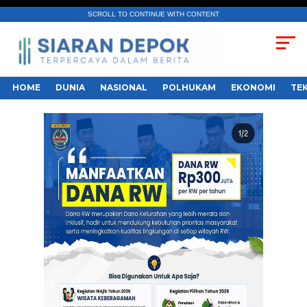
SCROLL TO CONTINUE WITH CONTENT
HOME
DUNIA
NASIONAL
POLHUKAM
EKONOMI
TE