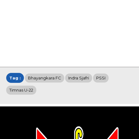
Tag :
Bhayangkara FC
Indra Sjafri
PSSI
Timnas U-22