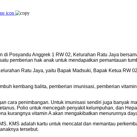
atan di Posyandu Anggrek 1 RW 02, Kelurahan Ratu Jaya bers
 satu pemberian hak anak untuk mendapatkan pemantauan tumb
 Kelurahan Ratu Jaya, yaitu Bapak Madsuki, Bapak Ketua RW 
tumbuh kembang balita, pemberian imunisasi, pemberian vitam
gan cara penimbangan. Untuk imunisasi sendiri juga banyak
, tetanus. Polio untuk mencegah penyakit kelumpuhan, dan Hepat
rena kurangnya vitamin A akan mengakibatkan menurunnya daya
MS. KMS adalah kartu untuk mencatat dan memantau perkemban
anaknya tersebut.