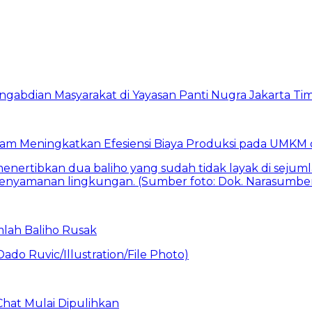
am Meningkatkan Efesiensi Biaya Produksi pada UMKM d
mlah Baliho Rusak
Chat Mulai Dipulihkan