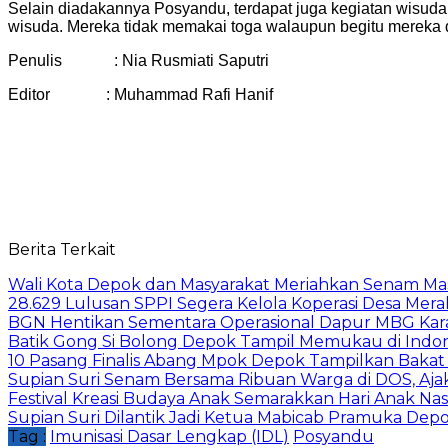
Selain diadakannya Posyandu, terdapat juga kegiatan wisuda 
wisuda. Mereka tidak memakai toga walaupun begitu mereka d
Penulis : Nia Rusmiati Saputri
Editor : Muhammad Rafi Hanif
Berita Terkait
Wali Kota Depok dan Masyarakat Meriahkan Senam Mas
28.629 Lulusan SPPI Segera Kelola Koperasi Desa Mera
BGN Hentikan Sementara Operasional Dapur MBG Kara
Batik Gong Si Bolong Depok Tampil Memukau di Indo
10 Pasang Finalis Abang Mpok Depok Tampilkan Bakat
Supian Suri Senam Bersama Ribuan Warga di DOS, Aj
Festival Kreasi Budaya Anak Semarakkan Hari Anak Nas
Supian Suri Dilantik Jadi Ketua Mabicab Pramuka De
Tag :
Imunisasi Dasar Lengkap (IDL)
Posyandu