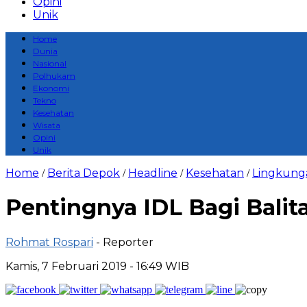
Opini
Unik
Home
Dunia
Nasional
Polhukam
Ekonomi
Tekno
Kesehatan
Wisata
Opini
Unik
Home
Berita Depok
Headline
Kesehatan
Lingkung
/
/
/
/
Pentingnya IDL Bagi Balit
Rohmat Rospari
- Reporter
Kamis, 7 Februari 2019 - 16:49 WIB