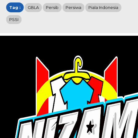
Tag :
GBLA
Persib
Persiwa
Piala Indonesia
PSSI