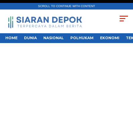
SCROLL TO CONTINUE WITH CONTENT
HOME
DUNIA
NASIONAL
POLHUKAM
EKONOMI
TE