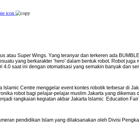
Bus atau Super Wings. Yang teranyar dan terkeren ada BUMBLEB
esuatu yang berkarakter ‘hero’ dalam bentuk robot. Robot juga
tri 4.0 saat ini dengan otomatisasi yang semakin banyak dan serba
a Islamic Centre menggelar event kontes robotik terbesar di J
ka robot bagi pelajar-pelajar muslim Jakarta yang dikemas da
enjadi rangkaian kegiatan akbar Jakarta Islamic Education Fai
eran pendidikan Islam yang dilaksanakan oleh Divisi Pengkaji