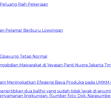
n Peluang Raih Pekerjaan
ibuan Pelamar Berburu Lowongan
Cipayung Tetap Normal
am Meningkatkan Efesiensi Biaya Produksi pada UMKM d