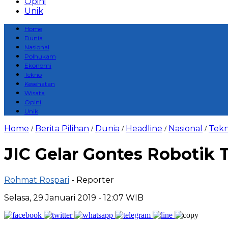
Opini
Unik
Home
Dunia
Nasional
Polhukam
Ekonomi
Tekno
Kesehatan
Wisata
Opini
Unik
Home
Berita Pilihan
Dunia
Headline
Nasional
Tek
/
/
/
/
/
JIC Gelar Gontes Robotik T
Rohmat Rospari
- Reporter
Selasa, 29 Januari 2019 - 12:07 WIB