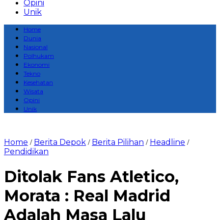
Opini
Unik
Home
Dunia
Nasional
Polhukam
Ekonomi
Tekno
Kesehatan
Wisata
Opini
Unik
Home
Berita Depok
Berita Pilihan
Headline
/
/
/
/
Pendidikan
Ditolak Fans Atletico,
Morata : Real Madrid
Adalah Masa Lalu