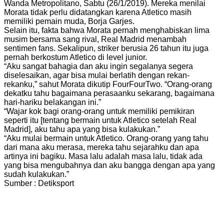
Wanda Metropolitano, Sabtu (26/1/2019). Mereka menilai
Morata tidak perlu didatangkan karena Atletico masih
memiliki pemain muda, Borja Garjes.
Selain itu, fakta bahwa Morata pernah menghabiskan lima
musim bersama sang rival, Real Madrid menambah
sentimen fans. Sekalipun, striker berusia 26 tahun itu juga
pernah berkostum Atletico di level junior.
“Aku sangat bahagia dan aku ingin segalanya segera
diselesaikan, agar bisa mulai berlatih dengan rekan-
rekanku,” sahut Morata dikutip FourFourTwo. “Orang-orang
dekatku tahu bagaimana perasaanku sekarang, bagaimana
hari-hariku belakangan ini.”
“Wajar kok bagi orang-orang untuk memiliki pemikiran
seperti itu [tentang bermain untuk Atletico setelah Real
Madrid], aku tahu apa yang bisa kulakukan.”
“Aku mulai bermain untuk Atletico. Orang-orang yang tahu
dari mana aku merasa, mereka tahu sejarahku dan apa
artinya ini bagiku. Masa lalu adalah masa lalu, tidak ada
yang bisa mengubahnya dan aku bangga dengan apa yang
sudah kulakukan.”
Sumber : Detiksport