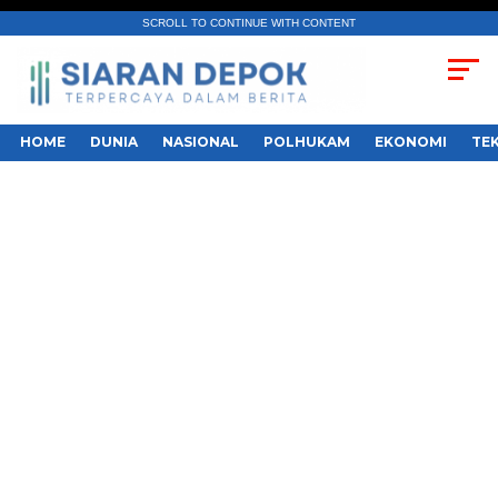
SCROLL TO CONTINUE WITH CONTENT
HOME
DUNIA
NASIONAL
POLHUKAM
EKONOMI
TE