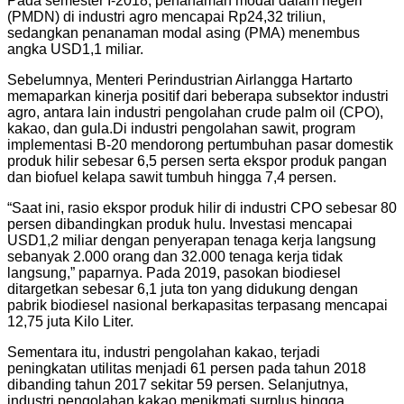
Pada semester I-2018, penanaman modal dalam negeri
(PMDN) di industri agro mencapai Rp24,32 triliun,
sedangkan penanaman modal asing (PMA) menembus
angka USD1,1 miliar.
Sebelumnya, Menteri Perindustrian Airlangga Hartarto
memaparkan kinerja positif dari beberapa subsektor industri
agro, antara lain industri pengolahan crude palm oil (CPO),
kakao, dan gula.Di industri pengolahan sawit, program
implementasi B-20 mendorong pertumbuhan pasar domestik
produk hilir sebesar 6,5 persen serta ekspor produk pangan
dan biofuel kelapa sawit tumbuh hingga 7,4 persen.
“Saat ini, rasio ekspor produk hilir di industri CPO sebesar 80
persen dibandingkan produk hulu. Investasi mencapai
USD1,2 miliar dengan penyerapan tenaga kerja langsung
sebanyak 2.000 orang dan 32.000 tenaga kerja tidak
langsung,” paparnya. Pada 2019, pasokan biodiesel
ditargetkan sebesar 6,1 juta ton yang didukung dengan
pabrik biodiesel nasional berkapasitas terpasang mencapai
12,75 juta Kilo Liter.
Sementara itu, industri pengolahan kakao, terjadi
peningkatan utilitas menjadi 61 persen pada tahun 2018
dibanding tahun 2017 sekitar 59 persen. Selanjutnya,
industri pengolahan kakao menikmati surplus hingga