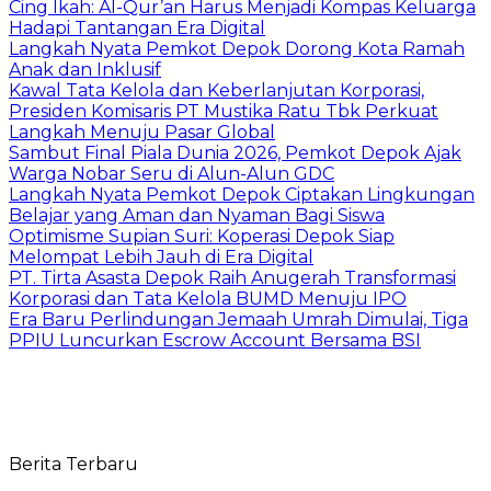
Cing Ikah: Al-Qur’an Harus Menjadi Kompas Keluarga
Hadapi Tantangan Era Digital
Langkah Nyata Pemkot Depok Dorong Kota Ramah
Anak dan Inklusif
Kawal Tata Kelola dan Keberlanjutan Korporasi,
Presiden Komisaris PT Mustika Ratu Tbk Perkuat
Langkah Menuju Pasar Global
Sambut Final Piala Dunia 2026, Pemkot Depok Ajak
Warga Nobar Seru di Alun-Alun GDC
Langkah Nyata Pemkot Depok Ciptakan Lingkungan
Belajar yang Aman dan Nyaman Bagi Siswa
Optimisme Supian Suri: Koperasi Depok Siap
Melompat Lebih Jauh di Era Digital
PT. Tirta Asasta Depok Raih Anugerah Transformasi
Korporasi dan Tata Kelola BUMD Menuju IPO
Era Baru Perlindungan Jemaah Umrah Dimulai, Tiga
PPIU Luncurkan Escrow Account Bersama BSI
Berita Terbaru