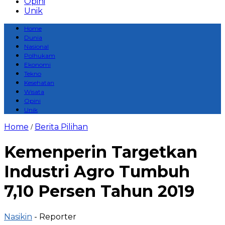
Opini
Unik
Home
Dunia
Nasional
Polhukam
Ekonomi
Tekno
Kesehatan
Wisata
Opini
Unik
Home
Berita Pilihan
/
Kemenperin Targetkan
Industri Agro Tumbuh
7,10 Persen Tahun 2019
Nasikin
- Reporter